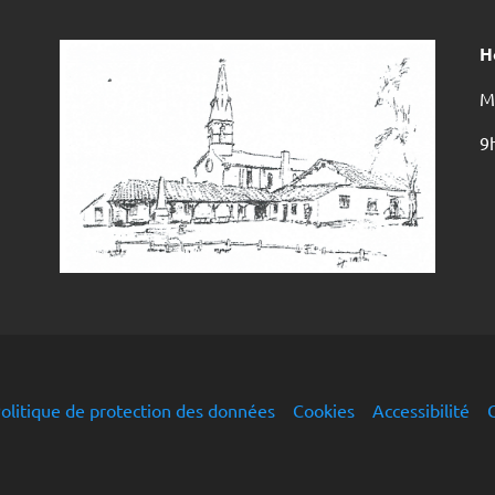
H
M
9
olitique de protection des données
Cookies
Accessibilité